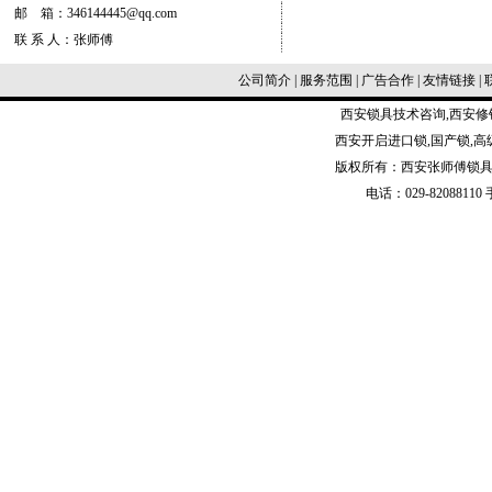
邮 箱：346144445@qq.com
联 系 人：张师傅
公司简介
|
服务范围
|
广告合作
|
友情链接
|
西安
锁具技术咨询
,
西安修
西安开启进口锁,国产锁,高
版权所有：西安张师傅锁具
电话：029-82088110