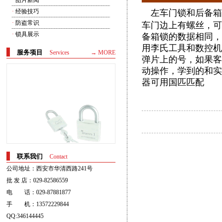
·
图片新闻
·
经验技巧
左车门锁和后备箱
·
防盗常识
车门边上有螺丝，可
·
锁具展示
备箱锁的数据相同，
用李氏工具和数控机，
服务项目
Services
→ MORE
弹片上的号，如果客户
动操作，学到的和实
器可用国匹匹配
联系我们
Contact
公司地址：西安市华清西路241号
批 发 店：029-82586559
电 话：029-87881877
手 机：13572229844
QQ:346144445