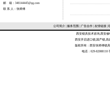
邮 箱：346144445@qq.com
联 系 人：张师傅
公司简介
|
服务范围
|
广告合作
|
友情链接
|
西安
锁具技术咨询
,
西安修
西安开启进口锁,国产锁,高
版权所有：西安张师傅锁具
电话：029-82088110