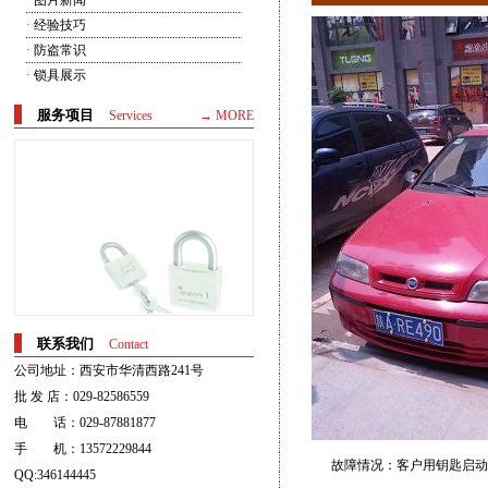
·
图片新闻
·
经验技巧
·
防盗常识
·
锁具展示
服务项目
Services
→ MORE
联系我们
Contact
公司地址：西安市华清西路241号
批 发 店：029-82586559
电 话：029-87881877
手 机：13572229844
故障情况：客户用钥匙启动车
QQ:346144445