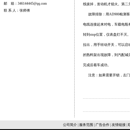
邮 箱：346144445@qq.com
线拔掉，发动机才熄火。第二
联 系 人：张师傅
故障排除：用AD900检测客
电线连接起来对电，车载电瓶有
转到stop位置，仪表盘灯不
拉出，用手转动开关，可以启
的熟料架出现故障，到汽配城
完成后着车成功。
注意：如果需要开锁，左门
公司简介
|
服务范围
|
广告合作
|
友情链接
|