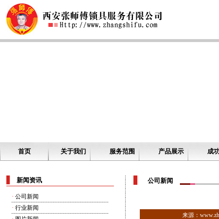
首页
关于我们
服务范围
产品展示
成
新闻资讯
公司新闻
·
公司新闻
·
行业新闻
来源：www.zha